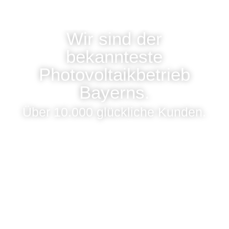
Wir sind der
bekannteste
Photovoltaikbetrieb
Bayerns.
Über 10.000 glückliche Kunden.