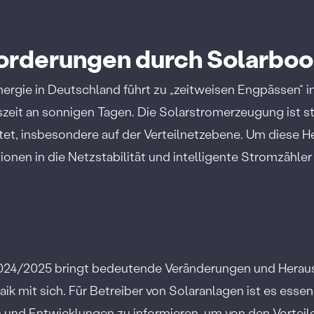
forderungen durch Solarbo
ergie in Deutschland führt zu „zeitweisen Engpässen“ 
zeit an sonnigen Tagen. Die Solarstromerzeugung ist st
tet, insbesondere auf der Verteilnetzebene. Um diese 
tionen in die Netzstabilität und intelligente Stromzähler 
024/2025 bringt bedeutende Veränderungen und Herau
ik mit sich. Für Betreiber von Solaranlagen ist es essenz
 und Entwicklungen zu informieren, um von den Vorteil