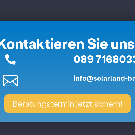
Kontaktieren Sie uns
089 716803


info@solarland-b
Beratungstermin jetzt sichern!