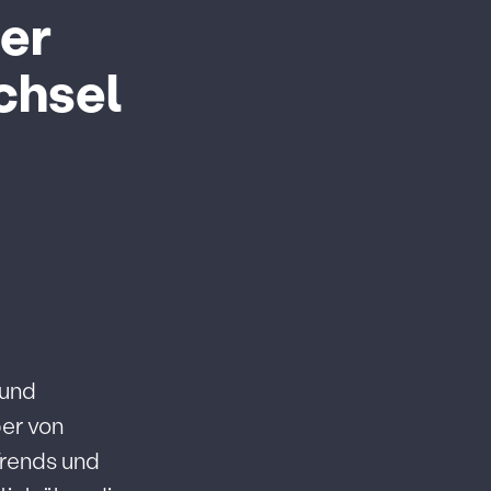
der
chsel
 und
ber von
Trends und