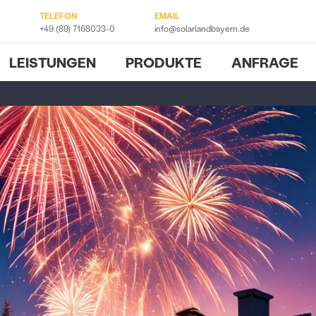
TELEFON
EMAIL
+49 (89) 7168033-0
info@solarlandbayern.de
LEISTUNGEN
PRODUKTE
ANFRAGE