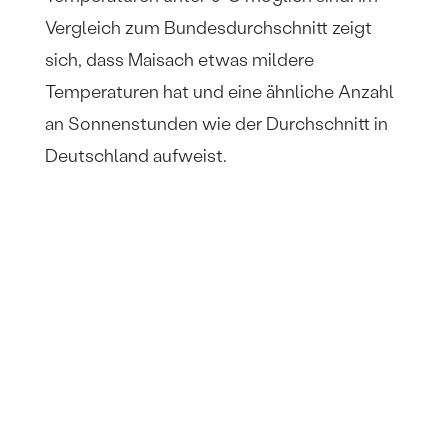
Vergleich zum Bundesdurchschnitt zeigt
sich, dass Maisach etwas mildere
Temperaturen hat und eine ähnliche Anzahl
an Sonnenstunden wie der Durchschnitt in
Deutschland aufweist.
​Photovoltaikanlagen von Solarland Bayern stehen
für zwei Eigenschaften: Nachhaltigkeit und
Profitabilität. Setzen auch Sie mit uns auf
Systeme von Marktführern und seien Sie ein Teil
der Energiewende. Wir unterstützen Sie als