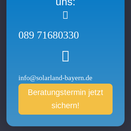
uns:

089 71680330

info@solarland-bayern.de
Beratungstermin jetzt
sichern!