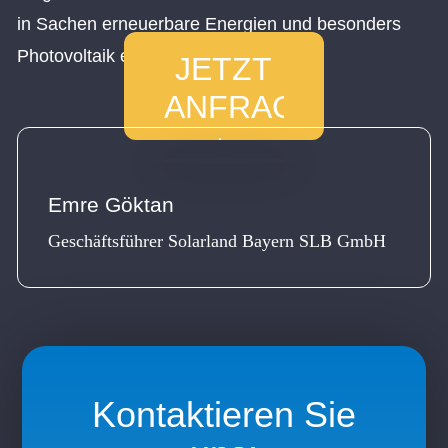
in Sachen erneuerbare Energien und besonders
Photovoltaik einnehmen kann.
JETZT
ANFRAGEN
und von
unseren
Solarexperten
kostenlos
Emre Göktan
beraten
lassen!
Geschäftsführer Solarland Bayern SLB GmbH
Kontaktieren Sie