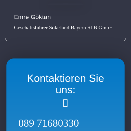
unseren
Solarexperten
kostenlos
Emre Göktan
beraten
lassen!
Geschäftsführer Solarland Bayern SLB GmbH
Kontaktieren Sie
uns:

089 71680330